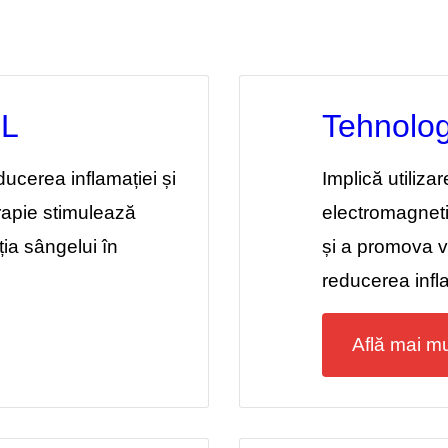
PL
Tehnolog
educerea inflamației și
Implică utiliza
erapie stimulează
electromagneti
ia sângelui în
și a promova v
reducerea infla
Află mai mu