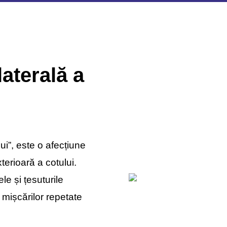
laterală a
i”, este o afecțiune
terioară a cotului.
e și țesuturile
 mișcărilor repetate