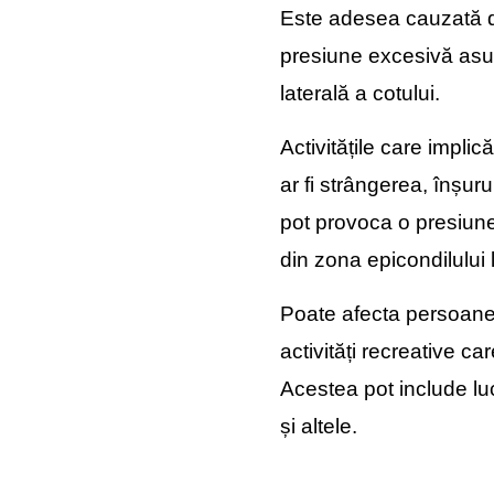
Este adesea cauzată de
presiune excesivă asu
laterală a cotului.
Activitățile care implic
ar fi strângerea, înșur
pot provoca o presiun
din zona epicondilului l
Poate afecta persoane
activități recreative ca
Acestea pot include luc
și altele.