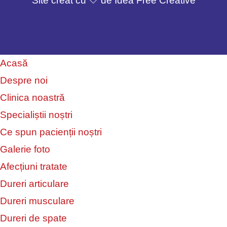
Site creat cu 🤍 de Idea Free Creative
Acasă
Despre noi
Clinica noastră
Specialiștii noștri
Ce spun pacienții noștri
Galerie foto
Afecțiuni tratate
Dureri articulare
Dureri musculare
Dureri de spate