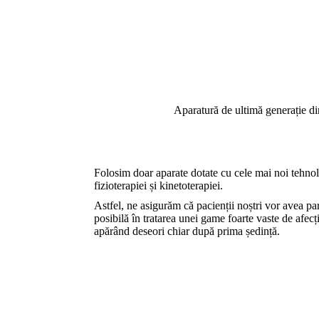
Aparatură de ultimă generație d
Folosim doar aparate dotate cu cele mai noi tehno
fizioterapiei și kinetoterapiei.
Astfel, ne asigurăm că pacienții noștri vor avea pa
posibilă în tratarea unei game foarte vaste de afecț
apărând deseori chiar după prima ședință.