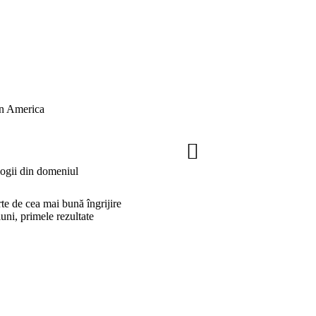
in America
logii din domeniul
rte de cea mai bună îngrijire
iuni, primele rezultate