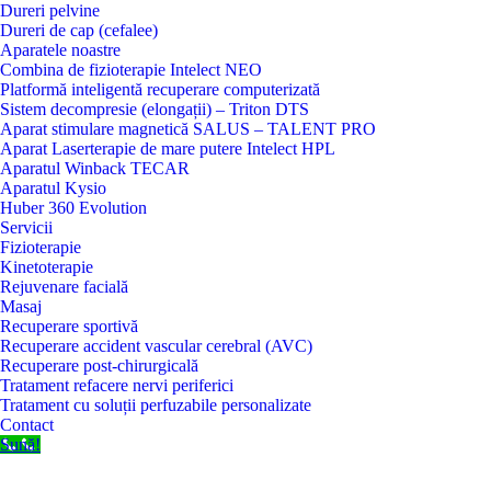
Dureri pelvine
Dureri de cap (cefalee)
Aparatele noastre
Combina de fizioterapie Intelect NEO
Platformă inteligentă recuperare computerizată
Sistem decompresie (elongații) – Triton DTS
Aparat stimulare magnetică SALUS – TALENT PRO
Aparat Laserterapie de mare putere Intelect HPL
Aparatul Winback TECAR
Aparatul Kysio
Huber 360 Evolution
Servicii
Fizioterapie
Kinetoterapie
Rejuvenare facială
Masaj
Recuperare sportivă
Recuperare accident vascular cerebral (AVC)
Recuperare post-chirurgicală
Tratament refacere nervi periferici
Tratament cu soluții perfuzabile personalizate
Contact
Sună!