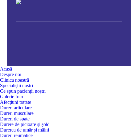
Acasă
Despre noi
Clinica noastră
Specialiștii noștri
Ce spun pacienții noștri
Galerie foto
Afecțiuni tratate
Dureri articulare
Dureri musculare
Dureri de spate
Durere de picioare și șold
Durerea de umăr și mâini
Dureri reumatice